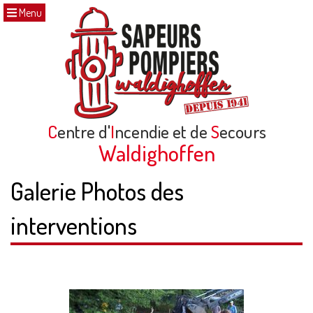
Menu
C
entre d'
I
ncendie et de
S
ecours
Waldighoffen
Galerie Photos des
interventions