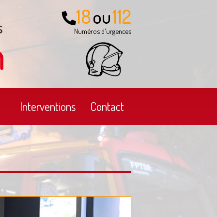
18
112
ou
s
Numéros d'urgences
n
Interventions
Contact