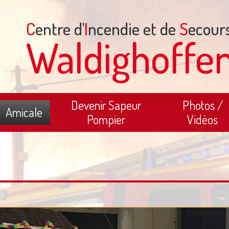
C
entre d'
I
ncendie et de
S
ecour
Waldighoffe
Devenir Sapeur
Photos /
Amicale
Pompier
Vidéos