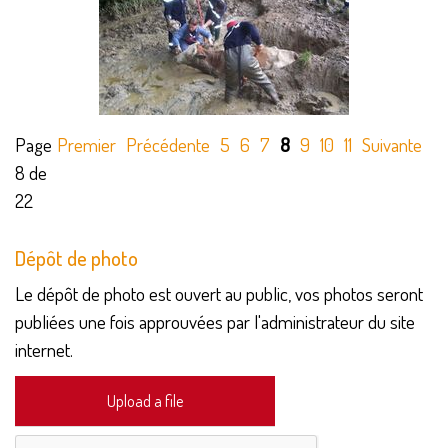
Page
Premier
Précédente
5
6
7
8
9
10
11
Suivante
De
8 de
22
Dépôt de photo
Le dépôt de photo est ouvert au public, vos photos seront
publiées une fois approuvées par l'administrateur du site
internet.
Upload a file