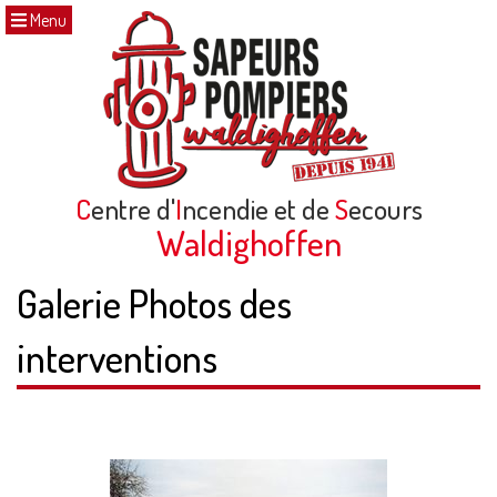
Menu
C
entre d'
I
ncendie et de
S
ecours
Waldighoffen
Galerie Photos des
interventions