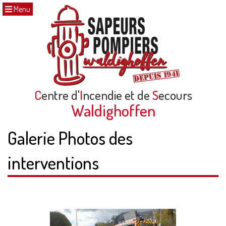
Menu
C
entre d'
I
ncendie et de
S
ecours
Waldighoffen
Galerie Photos des
interventions