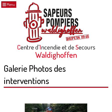
Menu
C
entre d'
I
ncendie et de
S
ecours
Waldighoffen
Galerie Photos des
interventions